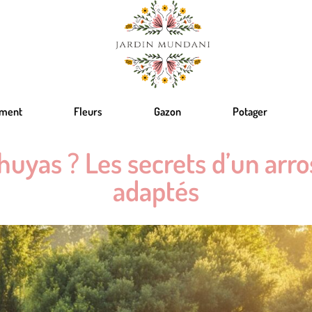
ement
Fleurs
Gazon
Potager
uyas ? Les secrets d’un arro
adaptés